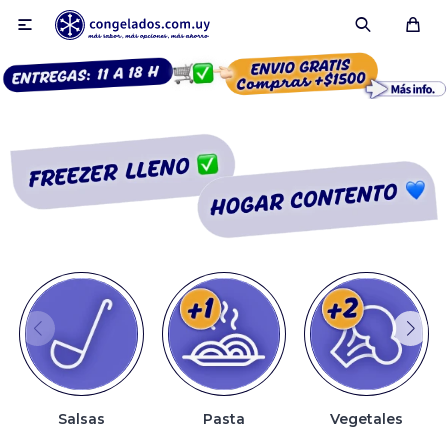

Smoothies
Fruta congelada
Pulpas
Pizzas
Salsas
Pasta
Vegetales
Tartas