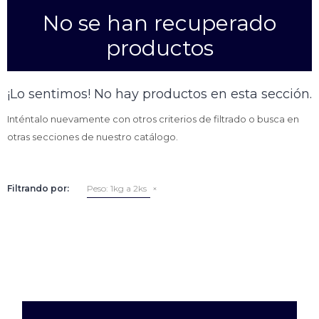
No se han recuperado
Empanadas
Arrolladitos primavera
productos
Otros
Croquetas
Otros
Bastones
¡Lo sentimos! No hay productos en esta sección.
Especialidades
Ravioles
Inténtalo nuevamente con otros criterios de filtrado o busca en
Sorrentinos
Milanesas
otras secciones de nuestro catálogo.
Tallarines
Nuggets
Rebozados
Filtrando por:
Peso:
1kg a 2ks
Ñoquis
Sin rebozar
Sin Rebozar
Helados
Especialidades
Otros
Otros
Tortas
Otros
Otros