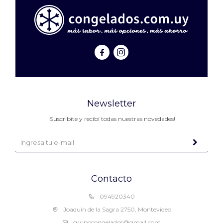


Newsletter
¡Suscribite y recibí todas nuestras novedades!
Contacto
094920340
Joaquín de la Sagra 2750, Montevideo
grupocongelados@gmail.com