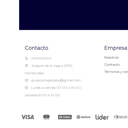
Contacto
Empresa
Nosotros
094920340
Contacto
Joaquín de la Sagra 2750,
Términos y co
Montevideo
grupocongelados@gmail.com
Lunes a viernes 07:00 a 15:00 |
sábados 8:00 a 12:00