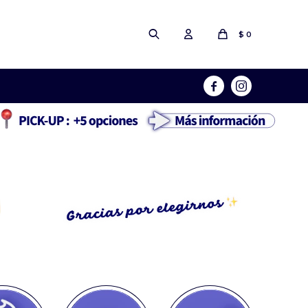
$
0

