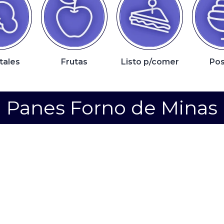
tales
Frutas
Listo p/comer
Pos
Panes Forno de Minas