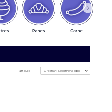
tres
Panes
Carne
P
1 artículo
Recomendados