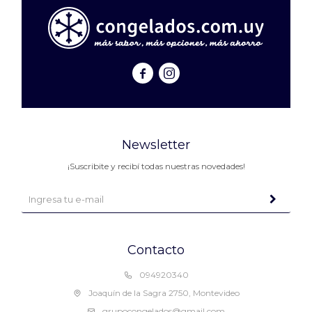


Newsletter
¡Suscribite y recibí todas nuestras novedades!
Contacto
094920340
Joaquín de la Sagra 2750, Montevideo
grupocongelados@gmail.com