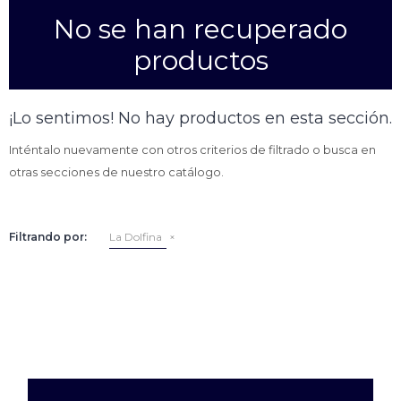
No se han recuperado
Empanadas
Arrolladitos primavera
productos
Otros
Croquetas
Otros
Bastones
¡Lo sentimos! No hay productos en esta sección.
Especialidades
Ravioles
Inténtalo nuevamente con otros criterios de filtrado o busca en
Sorrentinos
Milanesas
otras secciones de nuestro catálogo.
Tallarines
Nuggets
Rebozados
Filtrando por:
La Dolfina
Ñoquis
Sin rebozar
Sin Rebozar
Helados
Especialidades
Otros
Otros
Tortas
Otros
Otros