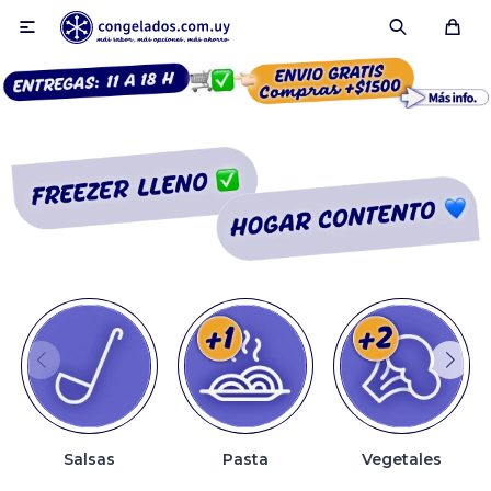

Smoothies
Fruta congelada
Pulpas
Pizzas
Salsas
Pasta
Vegetales
Tartas