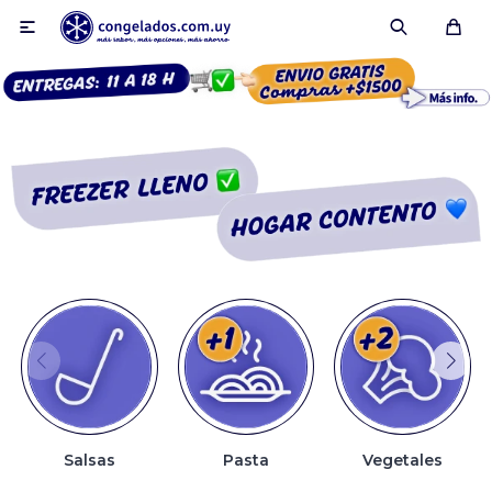

Smoothies
Fruta congelada
Pulpas
Pizzas
Salsas
Pasta
Vegetales
Tartas