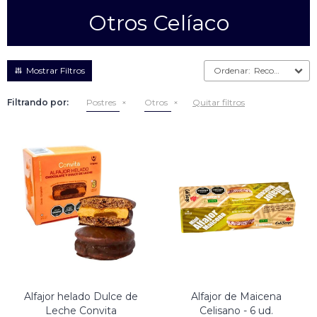
Otros Celíaco
Empanadas
Arrolladitos primavera
Otros
Croquetas
Recomendados
Otros
Bastones
Filtrando por:
Postres
Otros
Quitar filtros
Especialidades
Ravioles
Sorrentinos
Milanesas
Tallarines
Nuggets
Rebozados
Ñoquis
Sin rebozar
Sin Rebozar
Helados
Especialidades
Otros
Otros
Tortas
Otros
Otros
Alfajor helado Dulce de
Alfajor de Maicena
Leche Convita
Celisano - 6 ud.