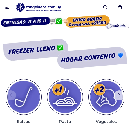

Smoothies
Fruta congelada
Pulpas
Pizzas
Salsas
Pasta
Vegetales
Tartas