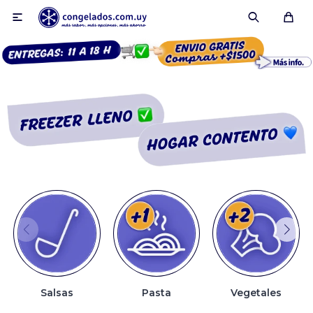

Smoothies
Fruta congelada
Pulpas
Pizzas
Salsas
Pasta
Vegetales
Tartas