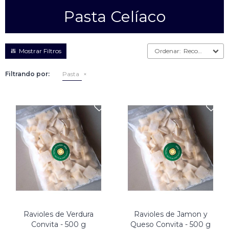
Pasta Celíaco
Empanadas
Arrolladitos primavera
Otros
Croquetas
Recomendados
Otros
Bastones
Filtrando por:
Pasta
Especialidades
Ravioles
Sorrentinos
Milanesas
Tallarines
Nuggets
Rebozados
Ñoquis
Sin rebozar
Sin Rebozar
Helados
Especialidades
Otros
Otros
Tortas
Otros
Otros
Ravioles de Verdura
Ravioles de Jamon y
Convita - 500 g
Queso Convita - 500 g