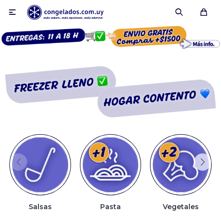

Smoothies
Fruta congelada
Pulpas
Pizzas
Salsas
Pasta
Vegetales
Tartas