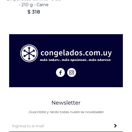
- 210 g - Carne
$
318


Newsletter
¡Suscribite y recibí todas nuestras novedades!