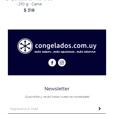
- 210 g - Carne
$
318


Newsletter
¡Suscribite y recibí todas nuestras novedades!