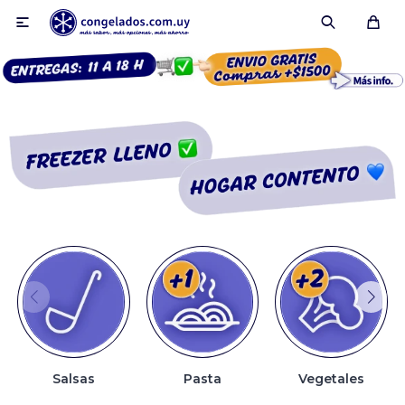

Smoothies
Fruta congelada
Pulpas
Pizzas
Salsas
Pasta
Vegetales
Tartas