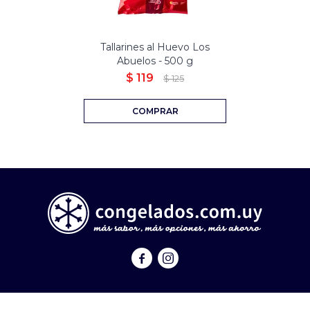
Tallarines al Huevo Los
Abuelos - 500 g
$
119
$
125

