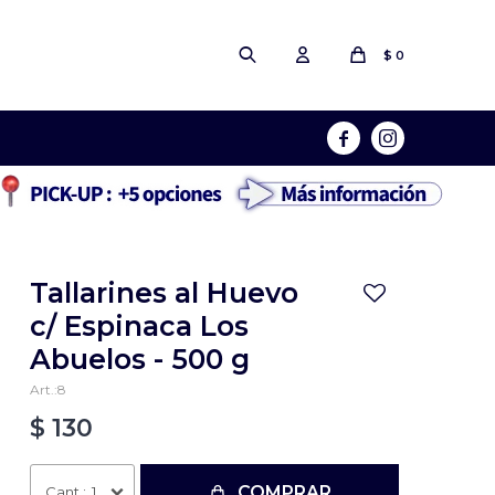
$
0


Tallarines al Huevo
c/ Espinaca Los
Abuelos - 500 g
8
$
130
COMPRAR
1