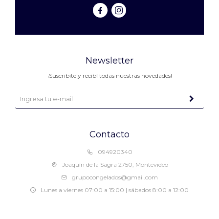


Newsletter
¡Suscribite y recibí todas nuestras novedades!
Contacto
094920340
Joaquín de la Sagra 2750, Montevideo
grupocongelados@gmail.com
Lunes a viernes 07:00 a 15:00 | sábados 8:00 a 12:00