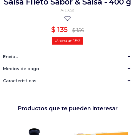
Salsa Fileto Sabor & Salsa - 400 g
Empanadas
Arrolladitos primavera
658
Otros
Croquetas
$
135
$
156
Otros
Bastones
13
Especialidades
Ravioles
Sorrentinos
Milanesas
Envíos
Tallarines
Nuggets
Rebozados
Medios de pago
Ñoquis
Sin rebozar
Sin Rebozar
Helados
Características
Especialidades
Otros
Otros
Tortas
Otros
Otros
Productos que te pueden interesar