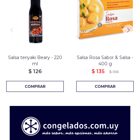
Salsa teriyaki Beary - 220
Salsa Rosa Sabor & Salsa -
ml
400 g
$
126
$
135
$
156