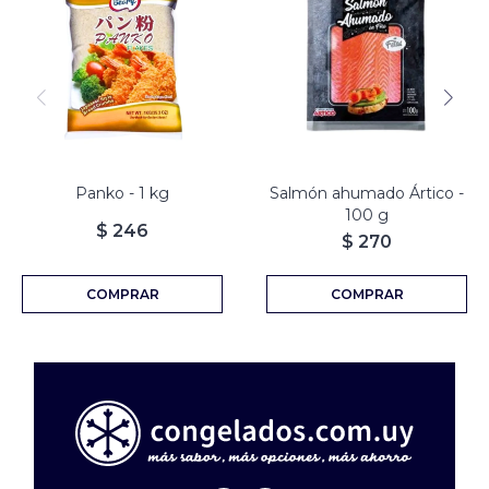
Panko - 1 kg
Salmón ahumado Ártico -
100 g
$
246
$
270