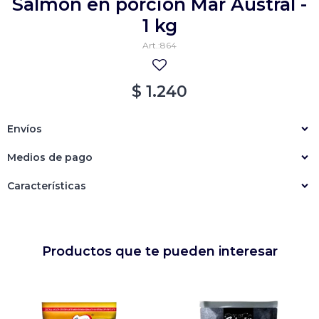
Salmón en porción Mar Austral -
Empanadas
Arrolladitos primavera
1 kg
864
Otros
Croquetas
Otros
Bastones
$
1.240
Especialidades
Ravioles
Envíos
Sorrentinos
Milanesas
Medios de pago
Tallarines
Nuggets
Rebozados
Características
Ñoquis
Sin rebozar
Sin Rebozar
Helados
Especialidades
Otros
Otros
Tortas
Otros
Otros
Productos que te pueden interesar