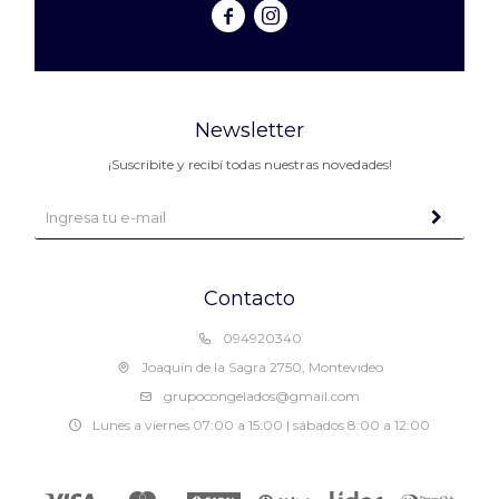


Newsletter
¡Suscribite y recibí todas nuestras novedades!
Contacto
094920340
Joaquín de la Sagra 2750, Montevideo
grupocongelados@gmail.com
Lunes a viernes 07:00 a 15:00 | sábados 8:00 a 12:00