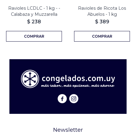
Ravioles LCDLC - 1 kg - -
Ravioles de Ricota Los
Calabaza y Muzzarella
Abuelos - 1 kg
$
238
$
389


Newsletter