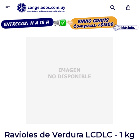

Smoothies
Fruta congelada
Pulpas
Pizzas
Ravioles de Verdura LCDLC - 1 kg
Tartas