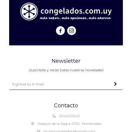


Newsletter
¡Suscribite y recibí todas nuestras novedades!
Contacto
094920340
Joaquín de la Sagra 2750, Montevideo
grupocongelados@gmail.com