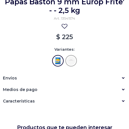
Papas Bastón 9 mm Europ Frite'
Empanadas
Arrolladitos primavera
- - 2,5 kg
13541574
Otros
Croquetas
Otros
Bastones
$
225
Especialidades
Ravioles
Variantes:
Sorrentinos
Milanesas
Tallarines
Nuggets
Rebozados
Ñoquis
Sin rebozar
Sin Rebozar
Helados
Envíos
Especialidades
Otros
Otros
Tortas
Medios de pago
Otros
Otros
Características
Productos que te pueden interesar