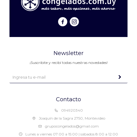


Newsletter
¡Suscribite y recibí todas nuestras novedades!
Contacto
094920340
Joaquín de la Sagra 2750, Montevideo
grupocongelados@gmail.com
Lunes a viernes 07:00 a 15:00 | sábados 8:00 a 12:00