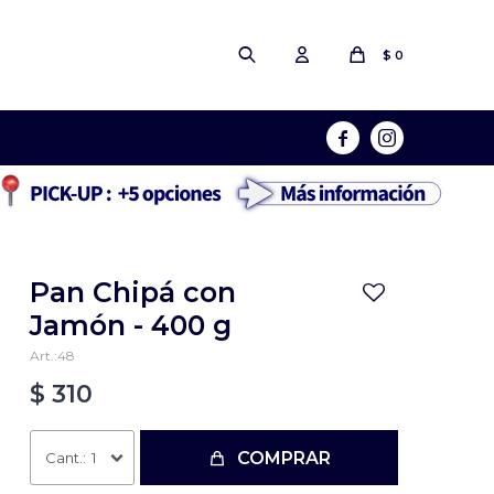
$
0


Pan Chipá con
Jamón - 400 g
48
$
310
COMPRAR
1