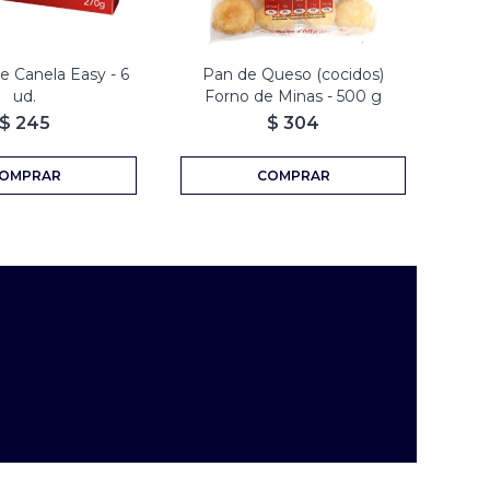
de Canela Easy - 6
Pan de Queso (cocidos)
Chu
ud.
Forno de Minas - 500 g
$
245
$
304