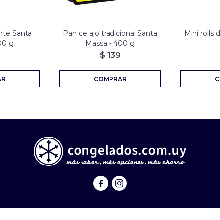
nte Santa
Pan de ajo tradicional Santa
Mini rolls 
00 g
Massa - 400 g
$
139

