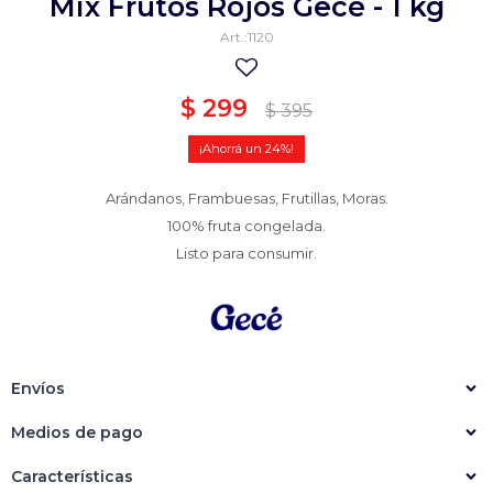
Mix Frutos Rojos Gecé - 1 kg
Empanadas
Arrolladitos primavera
1120
Otros
Croquetas
$
299
$
395
Otros
Bastones
24
Especialidades
Ravioles
Arándanos, Frambuesas, Frutillas, Moras.
Sorrentinos
Milanesas
100% fruta congelada.
Tallarines
Nuggets
Rebozados
Listo para consumir.
Ñoquis
Sin rebozar
Sin Rebozar
Helados
Especialidades
Otros
Otros
Tortas
Otros
Otros
Envíos
Medios de pago
Características