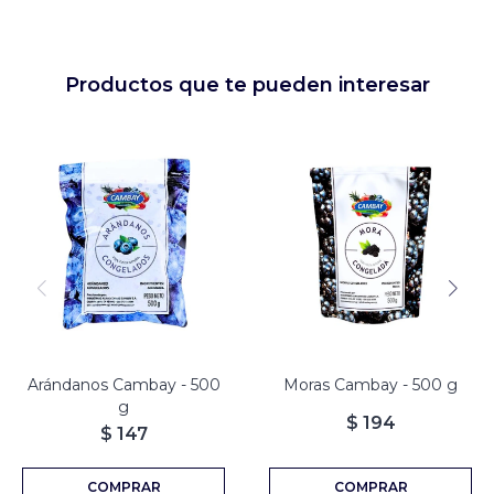
Productos que te pueden interesar
Moras enteras.
100% fruta congelada.
100% Fruta Congelada.
Sin aditivos ni conservantes.
Listo para consumir.
Listo para consumir.
Sin conservantes ni aditivos.
Arándanos Cambay - 500
Moras Cambay - 500 g
g
$
194
$
147