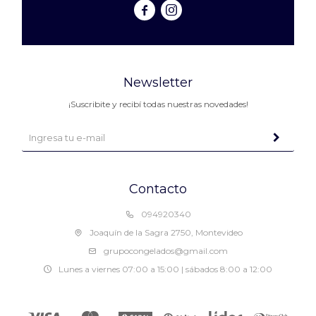


Newsletter
¡Suscribite y recibí todas nuestras novedades!
Contacto
094920340
Joaquín de la Sagra 2750, Montevideo
grupocongelados@gmail.com
Lunes a viernes 07:00 a 15:00 | sábados 8:00 a 12:00