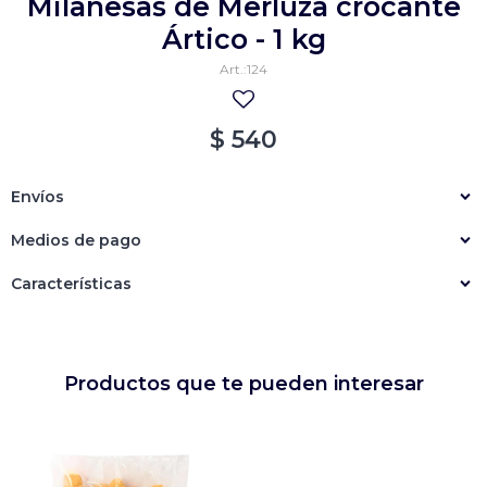
Milanesas de Merluza crocante
Empanadas
Arrolladitos primavera
Ártico - 1 kg
124
Otros
Croquetas
Otros
Bastones
$
540
Especialidades
Ravioles
Envíos
Sorrentinos
Milanesas
Medios de pago
Tallarines
Nuggets
Rebozados
Características
Ñoquis
Sin rebozar
Sin Rebozar
Helados
Especialidades
Otros
Otros
Tortas
Otros
Otros
Productos que te pueden interesar