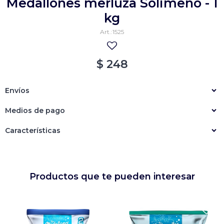
Medallones merluza Solimeno - 1
Empanadas
Arrolladitos primavera
kg
1525
Otros
Croquetas
Otros
Bastones
$
248
Especialidades
Ravioles
Envíos
Sorrentinos
Milanesas
Medios de pago
Tallarines
Nuggets
Rebozados
Características
Ñoquis
Sin rebozar
Sin Rebozar
Helados
Especialidades
Otros
Otros
Tortas
Otros
Otros
Productos que te pueden interesar