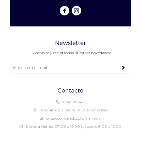


Newsletter
¡Suscribite y recibí todas nuestras novedades!
Contacto
094920340
Joaquín de la Sagra 2750, Montevideo
grupocongelados@gmail.com
Lunes a viernes 07:00 a 15:00 | sábados 8:00 a 12:00