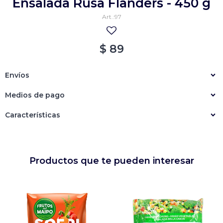
Ensalada Rusa Flanders - 450 g
Empanadas
Arrolladitos primavera
97
Otros
Croquetas
$
89
Otros
Bastones
Especialidades
Ravioles
Envíos
Sorrentinos
Milanesas
Medios de pago
Tallarines
Nuggets
Rebozados
Características
Ñoquis
Sin rebozar
Sin Rebozar
Helados
Especialidades
Otros
Otros
Tortas
Productos que te pueden interesar
Otros
Otros