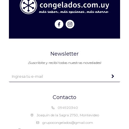


Newsletter
¡Suscribite y recibí todas nuestras novedades!
Contacto
094920340
Joaquín de la Sagra 2750, Montevideo
grupocongelados@gmail.com