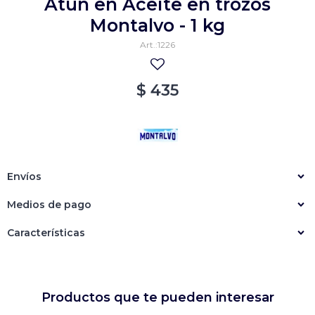
Atún en Aceite en trozos
Empanadas
Arrolladitos primavera
Montalvo - 1 kg
1226
Otros
Croquetas
Otros
Bastones
$
435
Especialidades
Ravioles
Sorrentinos
Milanesas
Tallarines
Nuggets
Rebozados
Envíos
Ñoquis
Sin rebozar
Sin Rebozar
Helados
Medios de pago
Especialidades
Otros
Otros
Tortas
Características
Otros
Otros
Productos que te pueden interesar