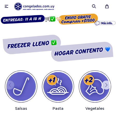

Smoothies
Fruta congelada
Pulpas
Pizzas
Salsas
Pasta
Vegetales
Tartas