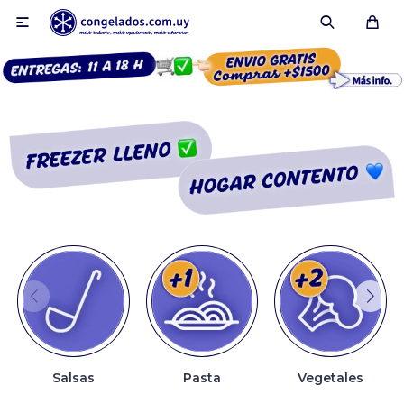

Smoothies
Fruta congelada
Pulpas
Pizzas
Salsas
Pasta
Vegetales
Tartas