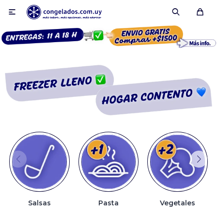

Smoothies
Fruta congelada
Pulpas
Pizzas
Salsas
Pasta
Vegetales
Tartas