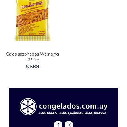
Gajos sazonados Wernsing
- 2,5 kg
$
588

