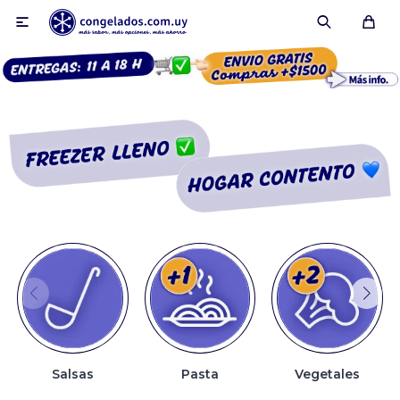

Smoothies
Fruta congelada
Pulpas
Pizzas
Salsas
Pasta
Vegetales
Tartas