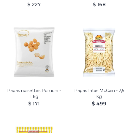
$
227
$
168
Papas noisettes Pomuni -
Papas fritas McCain - 2,5
1 kg
kg
$
171
$
499