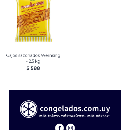
Gajos sazonados Wernsing
- 2,5 kg
$
588

