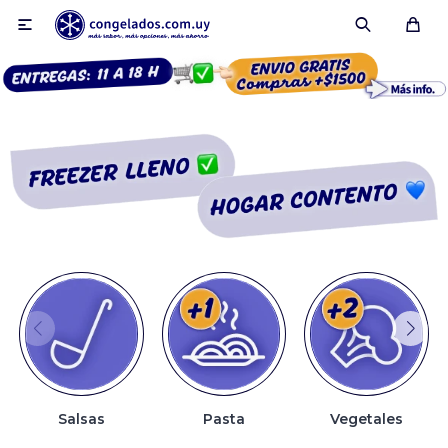

Smoothies
Fruta congelada
Pulpas
Pizzas
Salsas
Pasta
Vegetales
Tartas