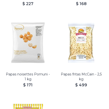
$
227
$
168
Papas noisettes Pomuni -
Papas fritas McCain - 2,5
1 kg
kg
$
171
$
499