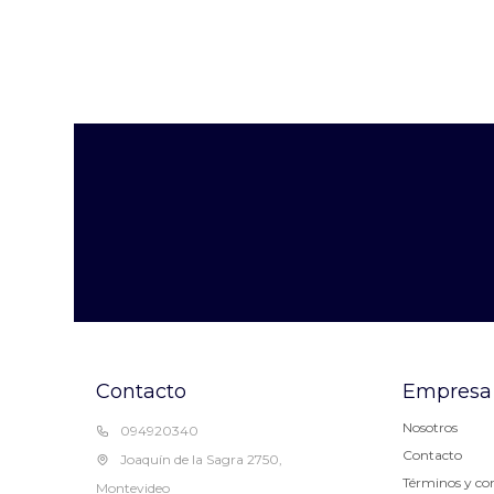
Contacto
Empresa
Nosotros
094920340
Contacto
Joaquín de la Sagra 2750,
Términos y co
Montevideo