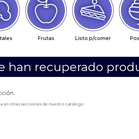
tales
Frutas
Listo p/comer
Pos
e han recuperado prod
cción.
ca en otras secciones de nuestro catálogo.