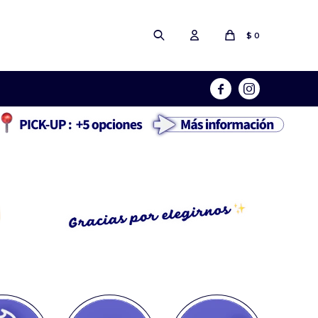
$
0

