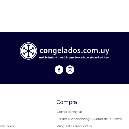


Compra
Como comprar
Envíos Montevideo y Ciudad de la Costa
ndiciones
Preguntas frecuentes