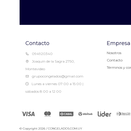
Contacto
Empresa
Nosotros
094920340
Contacto
Joaquín de la Sagra 2750,
Términos y co
Montevideo
grupocongelados@gmail.com
Lunes a viernes 07:00 a 15:00 |
sábados 8:00 a 12:00
© Copyright 2026 / CONGELADOS.COM.UY