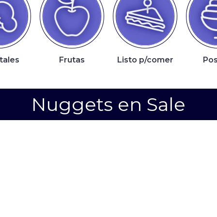
tales
Frutas
Listo p/comer
Pos
Nuggets en Sale