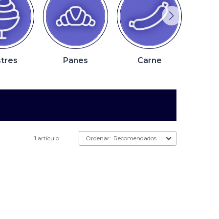
tres
Panes
Carne
P
1 artículo
Recomendados