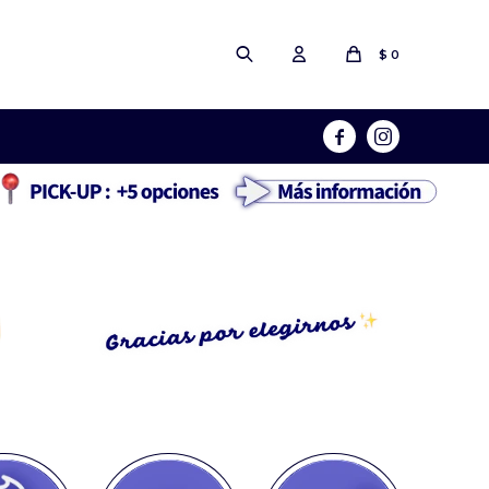
$
0

