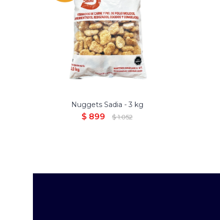
Nuggets Sadia - 3 kg
$
899
$
1.052