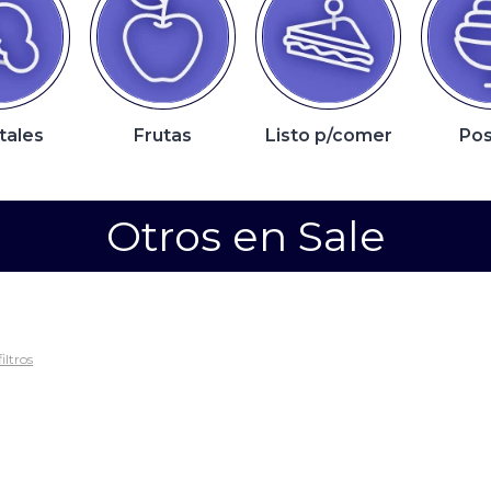
tales
Frutas
Listo p/comer
Pos
Otros en Sale
iltros