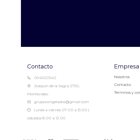
Contacto
Empresa
Nosotros
094920340
Contacto
Joaquín de la Sagra 2750,
Términos y co
Montevideo
grupocongelados@gmail.com
Lunes a viernes 07:00 a 15:00 |
sábados 8:00 a 12:00