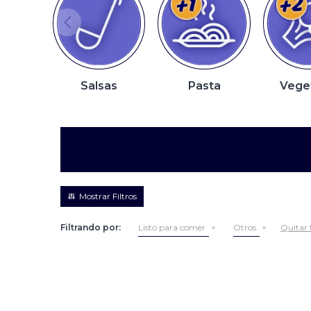
Salsas
Pasta
Vege
Filtrando por:
Listo para comer
Otros
Quitar f