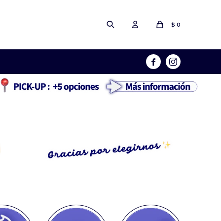
$
0

