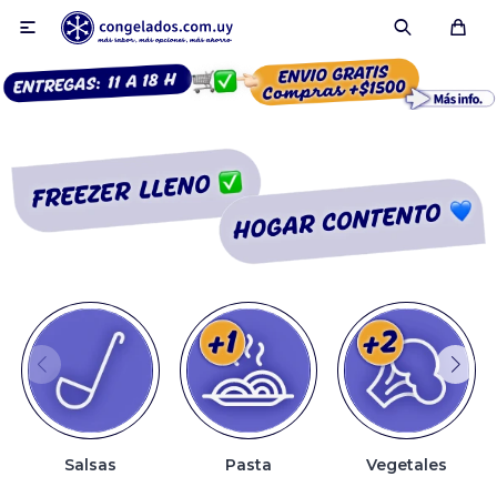

Smoothies
Fruta congelada
Pulpas
Pizzas
Salsas
Pasta
Vegetales
Tartas