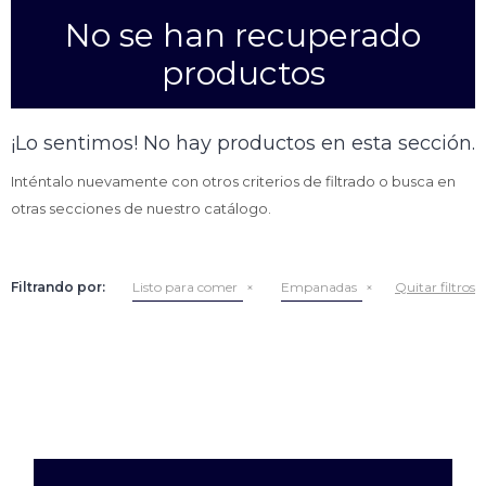
No se han recuperado
Empanadas
Arrolladitos primavera
productos
Otros
Croquetas
Otros
Bastones
¡Lo sentimos! No hay productos en esta sección.
Especialidades
Ravioles
Inténtalo nuevamente con otros criterios de filtrado o busca en
Sorrentinos
Milanesas
otras secciones de nuestro catálogo.
Tallarines
Nuggets
Rebozados
Filtrando por:
Listo para comer
Empanadas
Quitar filtros
Ñoquis
Sin rebozar
Sin Rebozar
Helados
Especialidades
Otros
Otros
Tortas
Otros
Otros