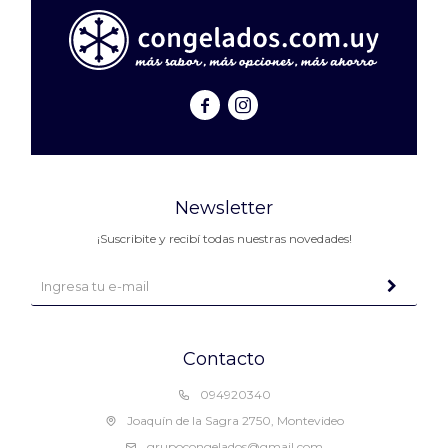


Newsletter
¡Suscribite y recibí todas nuestras novedades!
Contacto
094920340
Joaquín de la Sagra 2750, Montevideo
grupocongelados@gmail.com