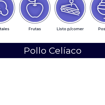
tales
Frutas
Listo p/comer
Pos
Pollo Celíaco