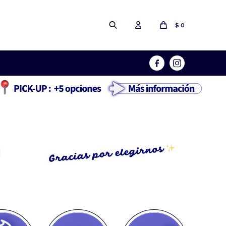
$
0

