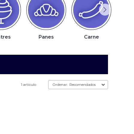
tres
Panes
Carne
P
1 artículo
Recomendados