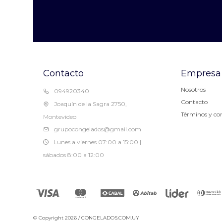
Contacto
Empresa
Nosotros
094920340
Contacto
Joaquín de la Sagra 2750,
Términos y co
Montevideo
grupocongelados@gmail.com
Lunes a viernes 07:00 a 15:00 |
sábados 8:00 a 12:00
© Copyright 2026 / CONGELADOS.COM.UY