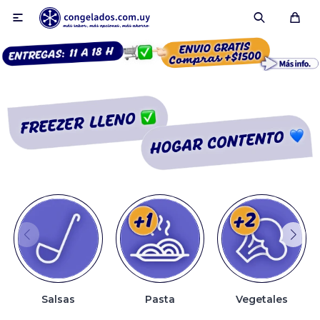

Smoothies
Fruta congelada
Pulpas
Pizzas
Salsas
Pasta
Vegetales
Tartas