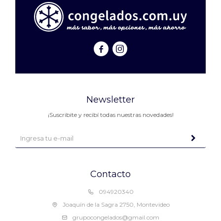


Newsletter
¡Suscribite y recibí todas nuestras novedades!
Contacto
094920340
Joaquín de la Sagra 2750, Montevideo
grupocongelados@gmail.com