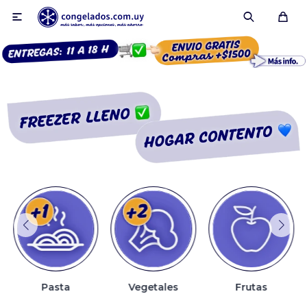

Smoothies
Fruta congelada
Pulpas
Pizzas
Pasta
Vegetales
Frutas
Tartas