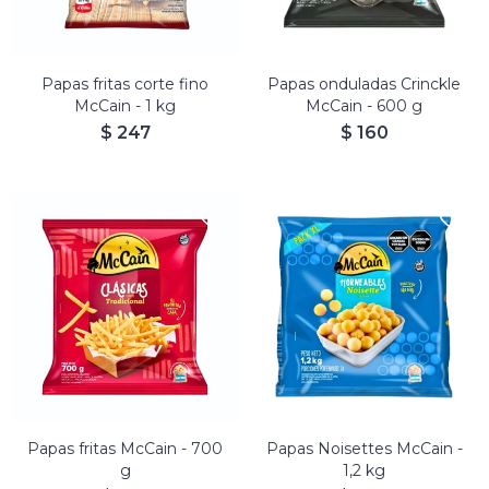
Papas fritas corte fino
Papas onduladas Crinckle
McCain - 1 kg
McCain - 600 g
$
247
$
160
Papas fritas McCain - 700
Papas Noisettes McCain -
g
1,2 kg