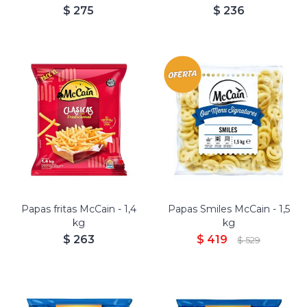
$
275
$
236
Papas fritas McCain - 1,4
Papas Smiles McCain - 1,5
kg
kg
$
263
$
419
$
529