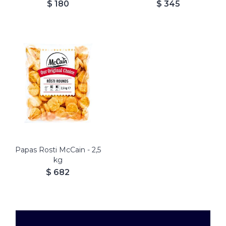
$
180
$
345
Papas Rosti McCain - 2,5
kg
$
682