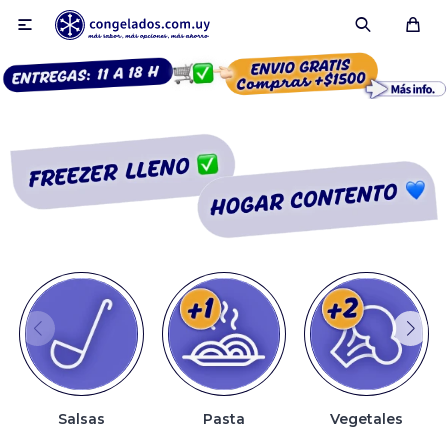

Smoothies
Fruta congelada
Pulpas
Pizzas
Salsas
Pasta
Vegetales
Tartas