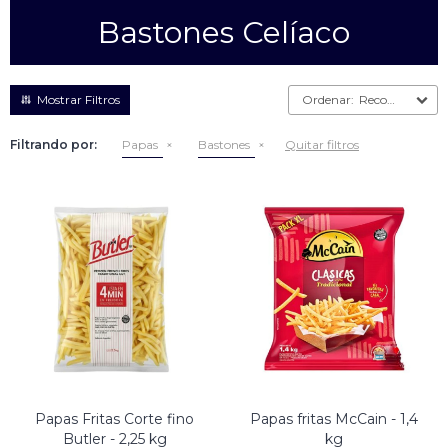
Bastones Celíaco
Empanadas
Arrolladitos primavera
Otros
Croquetas
Recomendados
Otros
Bastones
Filtrando por:
Papas
Bastones
Quitar filtros
Especialidades
Ravioles
Sorrentinos
Milanesas
Tallarines
Nuggets
Rebozados
Ñoquis
Sin rebozar
Sin Rebozar
Helados
Especialidades
Otros
Otros
Tortas
Otros
Otros
Papas Fritas Corte fino
Papas fritas McCain - 1,4
Butler - 2,25 kg
kg