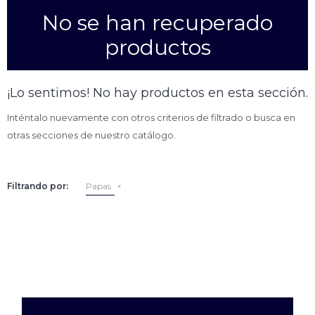
No se han recuperado
Empanadas
Arrolladitos primavera
productos
Otros
Croquetas
Otros
Bastones
¡Lo sentimos! No hay productos en esta sección.
Especialidades
Ravioles
Inténtalo nuevamente con otros criterios de filtrado o busca en
Sorrentinos
Milanesas
otras secciones de nuestro catálogo.
Tallarines
Nuggets
Rebozados
Filtrando por:
Papas
Ñoquis
Sin rebozar
Sin Rebozar
Helados
Especialidades
Otros
Otros
Tortas
Otros
Otros