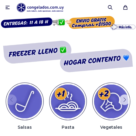

Smoothies
Fruta congelada
Pulpas
Pizzas
Salsas
Pasta
Vegetales
Tartas