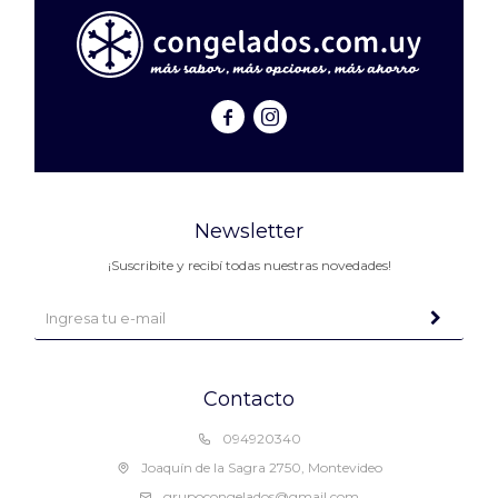


Newsletter
¡Suscribite y recibí todas nuestras novedades!
Contacto
094920340
Joaquín de la Sagra 2750, Montevideo
grupocongelados@gmail.com